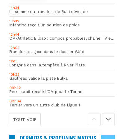
14h34
La somme du transfert de Rulli dévoilée
13h32
Infantino reçoit un soutien de poids
12h44
OM-Athletic Bilbao : compos probables, chaîne TV et heure du match
12h04
Francfort s’agace dans le dossier Wahi
11h13
Longoria dans la tempête à River Plate
10h25
Gautreau valide la piste Bulka
09h42
Perri aurait recalé l’OM pour le Torino
09h04
Terrier vers un autre club de Ligue 1
TOUT VOIR
DERNIERS & PROCHAINS MATCHS