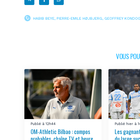
HABIB BEYE
,
PIERRE-EMILE HØJBJERG
,
GEOFFREY KONDOG
VOUS POUR
Publié à 12h44
Publié hier à 
OM-Athletic Bilbao : compos
Les gagnant
probables, chaîne TV et heure
du large su