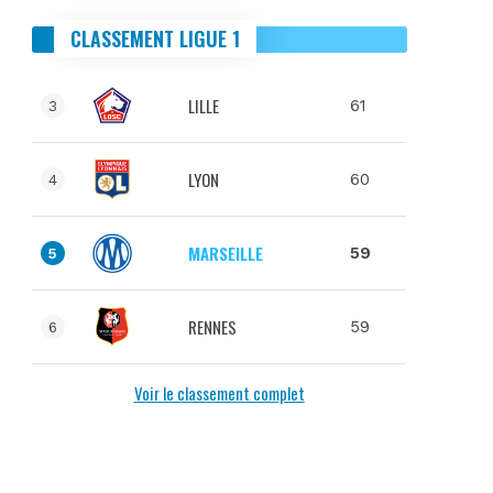
CLASSEMENT LIGUE 1
LILLE
61
3
LYON
60
4
MARSEILLE
59
5
RENNES
59
6
Voir le classement complet