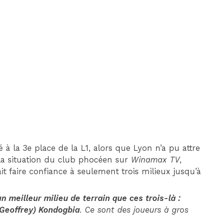
DIM 30 AOÛT
20H45
MONACO
MARSEILLE
 à la 3e place de la L1, alors que Lyon n’a pu attre
 la situation du club phocéen sur
Winamax TV
,
t faire confiance à seulement trois milieux jusqu’à
un meilleur milieu de terrain que ces trois-là :
 (Geoffrey) Kondogbia
. Ce sont des joueurs à gros