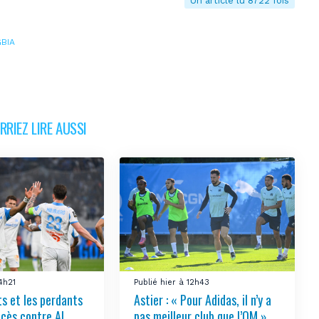
Un article lu 8722 fois
BIA
RIEZ LIRE AUSSI
14h21
Publié hier à 12h43
s et les perdants
Astier : « Pour Adidas, il n’y a
ccès contre Al
pas meilleur club que l’OM »