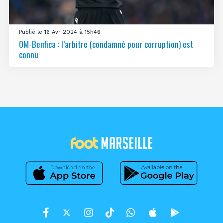
Publié le 16 Avr 2024 à 15h46
OM-Benfica : l’arbitre (condamné pour corruption) est
connu