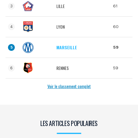
LILLE
61
3
LYON
60
4
MARSEILLE
59
5
RENNES
59
6
Voir le classement complet
LES ARTICLES POPULAIRES