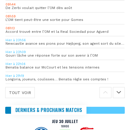
09h44
De Zerbi voulait quitter l’OM dès août
08h59
L’OM tient peut-être une sortie pour Gomes
08h13
Accord trouvé entre l’OM et la Real Sociedad pour Aguerd
Hier à 23h56
Newcastle avance ses pions pour Højbjerg, son agent sort du silence
Hier à 23h09
Gouiri lâche une réponse forte sur son avenir à l’OM
Hier à 22h04
Benatia balance sur McCourt et les tensions internes
Hier à 21h19
Longoria, joueurs, coulisses… Benatia règle ses comptes !
TOUT VOIR
DERNIERS & PROCHAINS MATCHS
JEU 30 JUILLET
18H00