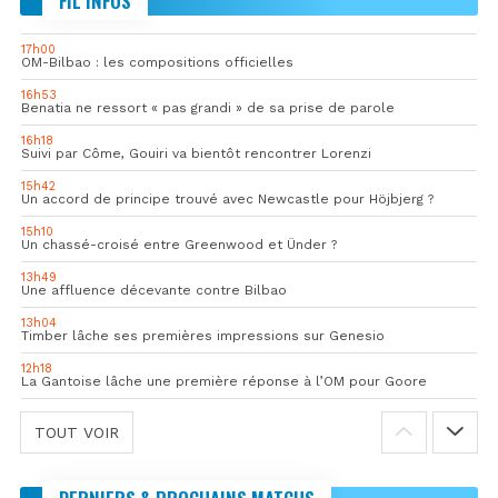
FIL INFOS
17h00
OM-Bilbao : les compositions officielles
16h53
Benatia ne ressort « pas grandi » de sa prise de parole
16h18
Suivi par Côme, Gouiri va bientôt rencontrer Lorenzi
15h42
Un accord de principe trouvé avec Newcastle pour Höjbjerg ?
15h10
Un chassé-croisé entre Greenwood et Ünder ?
13h49
Une affluence décevante contre Bilbao
13h04
Timber lâche ses premières impressions sur Genesio
12h18
La Gantoise lâche une première réponse à l’OM pour Goore
TOUT VOIR