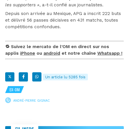
les supporters »
, a-t-il confié aux journalistes.
Depuis son arrivée au Mexique, APG a inscrit 222 buts
et délivré 56 passes décisives en 431 matchs, toutes
compétitions confondues.
🔁 Suivez le mercato de l’OM en direct sur nos
applis
iPhone
ou
android
et notre chaîne
Whatsapp !
Un article lu 5285 fois
EX-OM
ANDRÉ-PIERRE GIGNAC