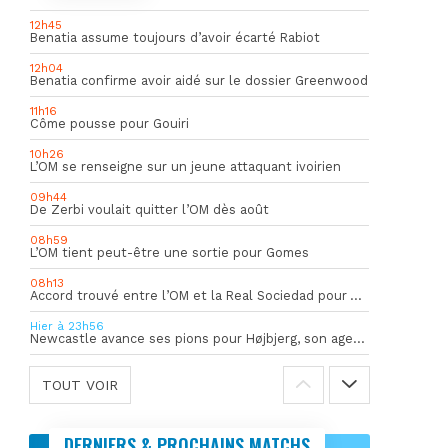
12h45
Benatia assume toujours d’avoir écarté Rabiot
12h04
Benatia confirme avoir aidé sur le dossier Greenwood
11h16
Côme pousse pour Gouiri
10h26
L’OM se renseigne sur un jeune attaquant ivoirien
09h44
De Zerbi voulait quitter l’OM dès août
08h59
L’OM tient peut-être une sortie pour Gomes
08h13
Accord trouvé entre l’OM et la Real Sociedad pour Aguerd
Hier à 23h56
Newcastle avance ses pions pour Højbjerg, son agent sort du silence
TOUT VOIR
DERNIERS & PROCHAINS MATCHS