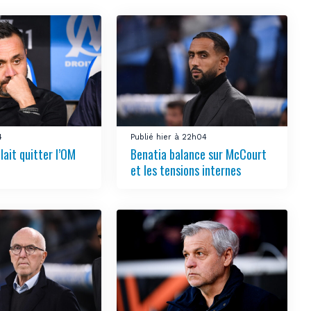
4
Publié hier à 22h04
lait quitter l’OM
Benatia balance sur McCourt
et les tensions internes