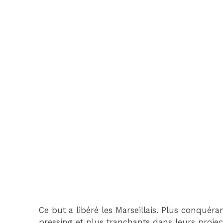
Ce but a libéré les Marseillais. Plus conquér
pressing et plus tranchants dans leurs proje