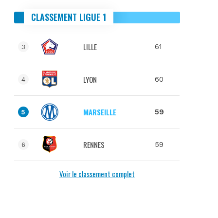
CLASSEMENT LIGUE 1
LILLE
61
3
LYON
60
4
MARSEILLE
59
5
RENNES
59
6
Voir le classement complet