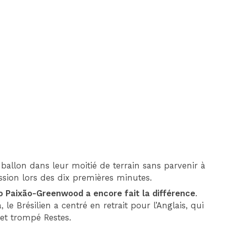
DIM 30 AOÛT
20H45
MONACO
MARSEILLE
allon dans leur moitié de terrain sans parvenir à
sion lors des dix premières minutes.
o Paixão-Greenwood a encore fait la différence
.
le Brésilien a centré en retrait pour l’Anglais, qui
 et trompé Restes.