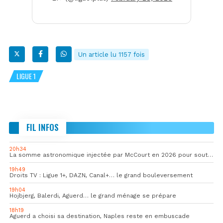
Un article lu 1157 fois
LIGUE 1
FIL INFOS
20h34
La somme astronomique injectée par McCourt en 2026 pour soutenir l’OM
19h49
Droits TV : Ligue 1+, DAZN, Canal+… le grand bouleversement
19h04
Hojbjerg, Balerdi, Aguerd… le grand ménage se prépare
18h19
Aguerd a choisi sa destination, Naples reste en embuscade