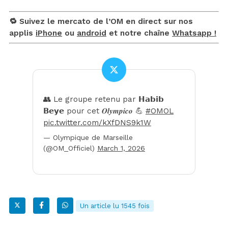
🔁 Suivez le mercato de l’OM en direct sur nos
applis
iPhone
ou
android
et notre chaîne
Whatsapp !
👥 Le groupe retenu par 𝗛𝗮𝗯𝗶𝗯
𝗕𝗲𝘆𝗲 pour cet 𝑶𝒍𝒚𝒎𝒑𝒊𝒄𝒐 💪
#OMOL
pic.twitter.com/kXfDNS9k1W
— Olympique de Marseille
(@OM_Officiel)
March 1, 2026
Un article lu 1545 fois