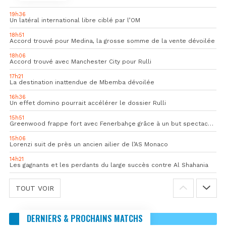
19h36
Un latéral international libre ciblé par l’OM
18h51
Accord trouvé pour Medina, la grosse somme de la vente dévoilée
18h06
Accord trouvé avec Manchester City pour Rulli
17h21
La destination inattendue de Mbemba dévoilée
16h36
Un effet domino pourrait accélérer le dossier Rulli
15h51
Greenwood frappe fort avec Fenerbahçe grâce à un but spectaculaire
15h06
Lorenzi suit de près un ancien ailier de l’AS Monaco
14h21
Les gagnants et les perdants du large succès contre Al Shahania
TOUT VOIR
DERNIERS & PROCHAINS MATCHS