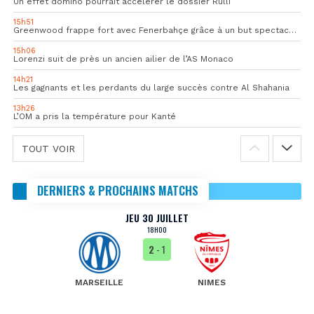
Un effet domino pourrait accélérer le dossier Rulli
15h51
Greenwood frappe fort avec Fenerbahçe grâce à un but spectaculaire
15h06
Lorenzi suit de près un ancien ailier de l’AS Monaco
14h21
Les gagnants et les perdants du large succès contre Al Shahania
13h26
L’OM a pris la température pour Kanté
TOUT VOIR
DERNIERS & PROCHAINS MATCHS
JEU 30 JUILLET
18H00
2
- 1
MARSEILLE
NIMES