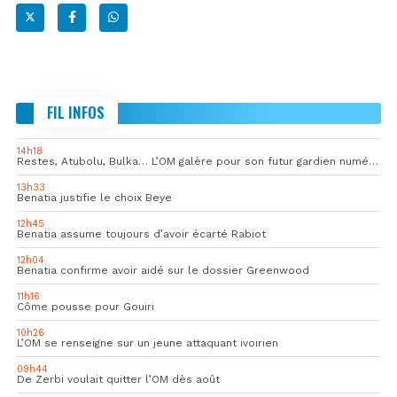
FIL INFOS
14h18
Restes, Atubolu, Bulka… L’OM galère pour son futur gardien numéro 1
13h33
Benatia justifie le choix Beye
12h45
Benatia assume toujours d’avoir écarté Rabiot
12h04
Benatia confirme avoir aidé sur le dossier Greenwood
11h16
Côme pousse pour Gouiri
10h26
L’OM se renseigne sur un jeune attaquant ivoirien
09h44
De Zerbi voulait quitter l’OM dès août