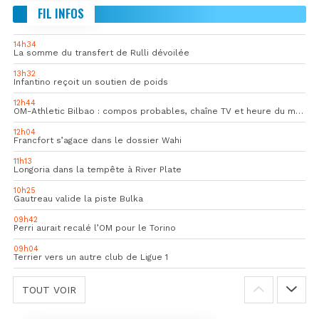
FIL INFOS
14h34
La somme du transfert de Rulli dévoilée
13h32
Infantino reçoit un soutien de poids
12h44
OM-Athletic Bilbao : compos probables, chaîne TV et heure du match
12h04
Francfort s’agace dans le dossier Wahi
11h13
Longoria dans la tempête à River Plate
10h25
Gautreau valide la piste Bulka
09h42
Perri aurait recalé l’OM pour le Torino
09h04
Terrier vers un autre club de Ligue 1
TOUT VOIR