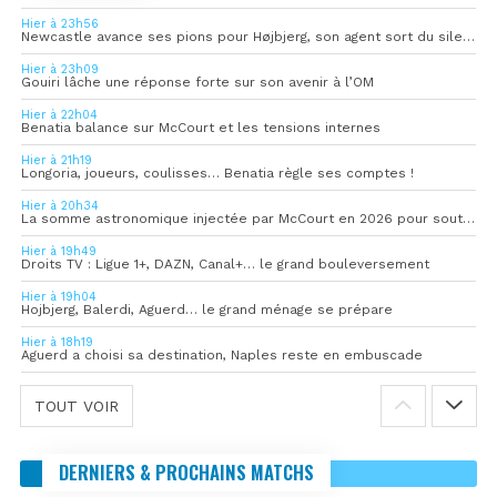
Hier à 23h56
Newcastle avance ses pions pour Højbjerg, son agent sort du silence
Hier à 23h09
Gouiri lâche une réponse forte sur son avenir à l’OM
Hier à 22h04
Benatia balance sur McCourt et les tensions internes
Hier à 21h19
Longoria, joueurs, coulisses… Benatia règle ses comptes !
Hier à 20h34
La somme astronomique injectée par McCourt en 2026 pour soutenir l’OM
Hier à 19h49
Droits TV : Ligue 1+, DAZN, Canal+… le grand bouleversement
Hier à 19h04
Hojbjerg, Balerdi, Aguerd… le grand ménage se prépare
Hier à 18h19
Aguerd a choisi sa destination, Naples reste en embuscade
TOUT VOIR
DERNIERS & PROCHAINS MATCHS