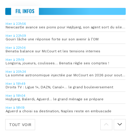
FIL INFOS
Hier à 23h56
Newcastle avance ses pions pour Højbjerg, son agent sort du silence
Hier à 23h09
Gouiri lâche une réponse forte sur son avenir à l’OM
Hier à 22h04
Benatia balance sur McCourt et les tensions internes
Hier à 21h19
Longoria, joueurs, coulisses… Benatia règle ses comptes !
Hier à 20h34
La somme astronomique injectée par McCourt en 2026 pour soutenir l’OM
Hier à 19h49
Droits TV : Ligue 1+, DAZN, Canal+… le grand bouleversement
Hier à 19h04
Hojbjerg, Balerdi, Aguerd… le grand ménage se prépare
Hier à 18h19
Aguerd a choisi sa destination, Naples reste en embuscade
TOUT VOIR