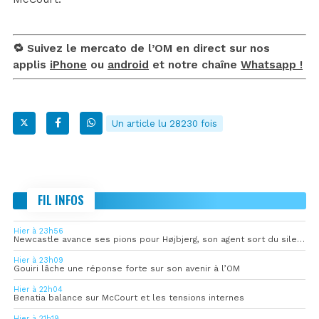
🔁 Suivez le mercato de l’OM en direct sur nos
applis
iPhone
ou
android
et notre chaîne
Whatsapp !
Un article lu 28230 fois
FIL INFOS
Hier à 23h56
Newcastle avance ses pions pour Højbjerg, son agent sort du silence
Hier à 23h09
Gouiri lâche une réponse forte sur son avenir à l’OM
Hier à 22h04
Benatia balance sur McCourt et les tensions internes
Hier à 21h19