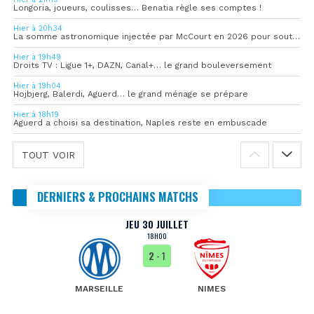
Longoria, joueurs, coulisses… Benatia règle ses comptes !
Hier à 20h34
La somme astronomique injectée par McCourt en 2026 pour soutenir l’OM
Hier à 19h49
Droits TV : Ligue 1+, DAZN, Canal+… le grand bouleversement
Hier à 19h04
Hojbjerg, Balerdi, Aguerd… le grand ménage se prépare
Hier à 18h19
Aguerd a choisi sa destination, Naples reste en embuscade
TOUT VOIR
DERNIERS & PROCHAINS MATCHS
JEU 30 JUILLET
18H00
2
- 1
MARSEILLE
NIMES