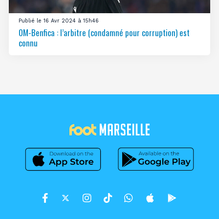
Publié le 16 Avr 2024 à 15h46
OM-Benfica : l’arbitre (condamné pour corruption) est
connu