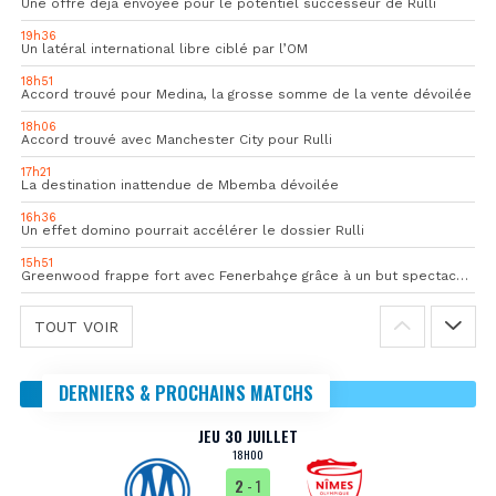
Une offre déjà envoyée pour le potentiel successeur de Rulli
19h36
Un latéral international libre ciblé par l’OM
18h51
Accord trouvé pour Medina, la grosse somme de la vente dévoilée
18h06
Accord trouvé avec Manchester City pour Rulli
17h21
La destination inattendue de Mbemba dévoilée
16h36
Un effet domino pourrait accélérer le dossier Rulli
15h51
Greenwood frappe fort avec Fenerbahçe grâce à un but spectaculaire
TOUT VOIR
DERNIERS & PROCHAINS MATCHS
JEU 30 JUILLET
18H00
2
- 1