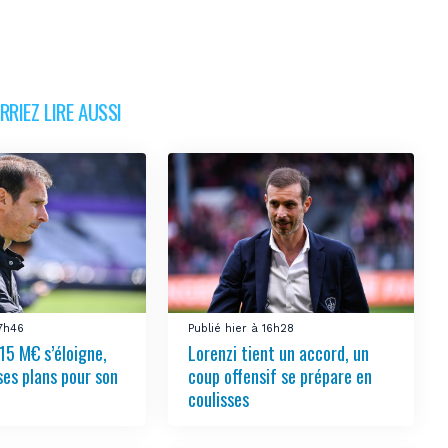
RIEZ LIRE AUSSI
17h46
Publié hier à 16h28
15 M€ s’éloigne,
Lorenzi tient un accord, un
ses plans pour son
coup offensif se prépare en
coulisses