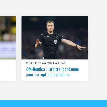
Publié le 16 Avr 2024 à 15h46
OM-Benfica : l’arbitre (condamné
pour corruption) est connu