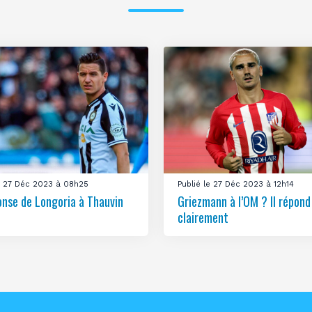
le 27 Déc 2023 à 08h25
Publié le 27 Déc 2023 à 12h14
onse de Longoria à Thauvin
Griezmann à l’OM ? Il répond
clairement