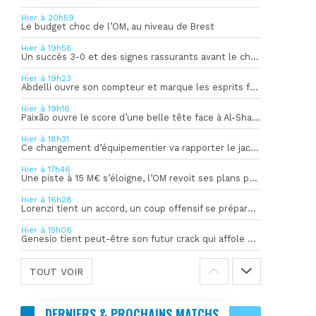
Hier à 20h59
Le budget choc de l’OM, au niveau de Brest
Hier à 19h56
Un succès 3-0 et des signes rassurants avant le choc face à Bilbao
Hier à 19h23
Abdelli ouvre son compteur et marque les esprits face à Al-Shahania
Hier à 19h16
Paixão ouvre le score d’une belle tête face à Al-Shahania
Hier à 18h31
Ce changement d’équipementier va rapporter le jackpot à l’OM
Hier à 17h46
Une piste à 15 M€ s’éloigne, l’OM revoit ses plans pour son gardien
Hier à 16h28
Lorenzi tient un accord, un coup offensif se prépare en coulisses
Hier à 15h06
Genesio tient peut-être son futur crack qui affole déjà l’Europe
TOUT VOIR
DERNIERS & PROCHAINS MATCHS