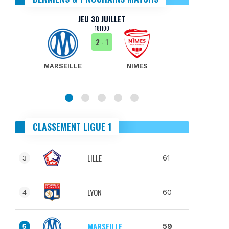
JEU 30 JUILLET
18H00
2
- 1
MARSEILLE
NIMES
MA
CLASSEMENT LIGUE 1
LILLE
61
3
LYON
60
4
MARSEILLE
59
5