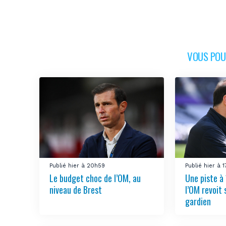
VOUS POUR
Publié hier à 20h59
Publié hier à 
Le budget choc de l’OM, au
Une piste à 
niveau de Brest
l’OM revoit 
gardien