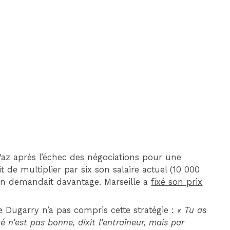
DIM 30 AOÛT
20H45
MONACO
MARSEILLE
Vaz après l’échec des négociations pour une
it de multiplier par six son salaire actuel (10 000
 en demandait davantage. Marseille a
fixé son prix
Dugarry n’a pas compris cette stratégie :
« Tu as
 n’est pas bonne, dixit l’entraîneur, mais par