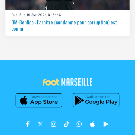
Publié le 16 Avr 2024 à 15h46
OM-Benfica : l’arbitre (condamné pour corruption) est
connu