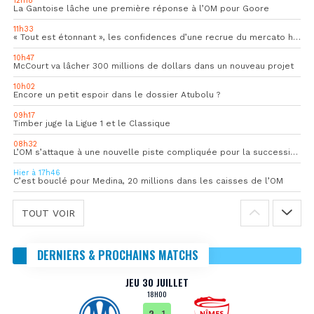
12h18
La Gantoise lâche une première réponse à l’OM pour Goore
11h33
« Tout est étonnant », les confidences d’une recrue du mercato hivernal de l’OM
10h47
McCourt va lâcher 300 millions de dollars dans un nouveau projet
10h02
Encore un petit espoir dans le dossier Atubolu ?
09h17
Timber juge la Ligue 1 et le Classique
08h32
L’OM s’attaque à une nouvelle piste compliquée pour la succession de Rulli
Hier à 17h46
C’est bouclé pour Medina, 20 millions dans les caisses de l’OM
TOUT VOIR
DERNIERS & PROCHAINS MATCHS
JEU 30 JUILLET
18H00
2
- 1