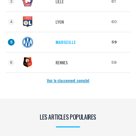
LILLE
61
3
LYON
60
4
MARSEILLE
59
5
RENNES
59
6
Voir le classement complet
LES ARTICLES POPULAIRES