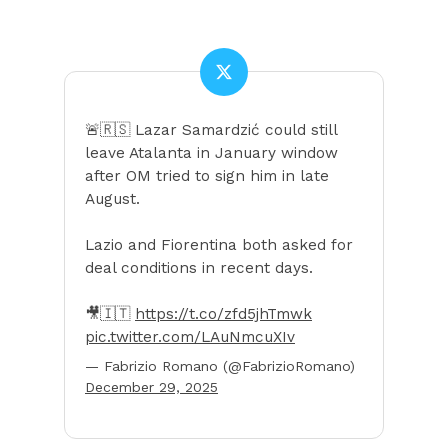
🚨🇷🇸 Lazar Samardzić could still
leave Atalanta in January window
after OM tried to sign him in late
August.
Lazio and Fiorentina both asked for
deal conditions in recent days.
🎥🇮🇹
https://t.co/zfd5jhTmwk
pic.twitter.com/LAuNmcuXIv
— Fabrizio Romano (@FabrizioRomano)
December 29, 2025