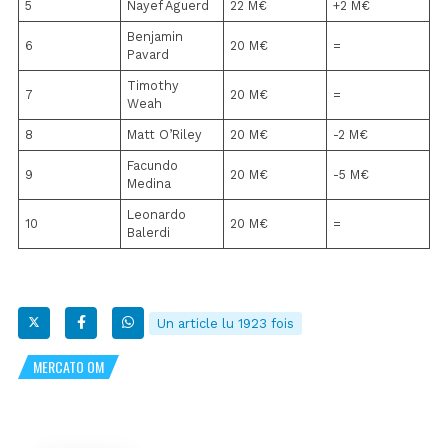
5
Nayef Aguerd
22 M€
+2 M€
Benjamin
6
20 M€
=
Pavard
Timothy
7
20 M€
=
Weah
8
Matt O’Riley
20 M€
-2 M€
Facundo
9
20 M€
-5 M€
Medina
Leonardo
10
20 M€
=
Balerdi
Un article lu 1923 fois
MERCATO OM