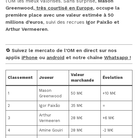
l’OM les mieux valorisés. Sans surprise,
Mason
Greenwood,
très courtisé en Europe
, occupe la
première place avec une valeur estimée à 50
millions d’euros
, suivi des recrues
Igor Paixão et
Arthur Vermeeren
.
🔁 Suivez le mercato de l’OM en direct sur nos
applis
iPhone
ou
android
et notre chaîne
Whatsapp !
Valeur
Classement
Joueur
Évolution
marchande
Mason
1
50 M€
+10 M€
Greenwood
2
Igor Paixão
35 M€
=
Arthur
3
28 M€
+6 M€
Vermeeren
4
Amine Gouiri
28 M€
-2 M€