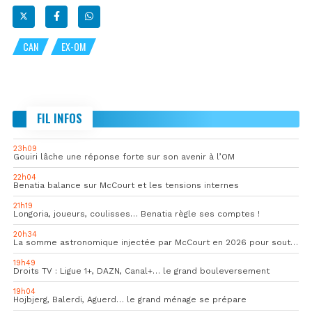
CAN
EX-OM
FIL INFOS
23h09
Gouiri lâche une réponse forte sur son avenir à l’OM
22h04
Benatia balance sur McCourt et les tensions internes
21h19
Longoria, joueurs, coulisses… Benatia règle ses comptes !
20h34
La somme astronomique injectée par McCourt en 2026 pour soutenir l’OM
19h49
Droits TV : Ligue 1+, DAZN, Canal+… le grand bouleversement
19h04
Hojbjerg, Balerdi, Aguerd… le grand ménage se prépare