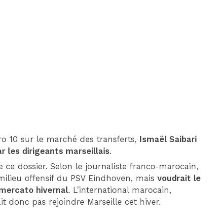
DIM 30 AOÛT
20H45
MONACO
MARSEILLE
o 10 sur le marché des transferts,
Ismaël Saibari
r les dirigeants marseillais
.
ce dossier. Selon le journaliste franco-marocain,
 milieu offensif du PSV Eindhoven, mais
voudrait le
 mercato hivernal
. L’international marocain,
t donc pas rejoindre Marseille cet hiver.