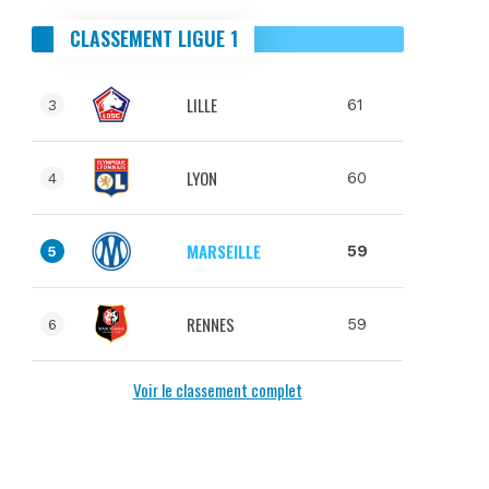
CLASSEMENT LIGUE 1
LILLE
61
3
LYON
60
4
MARSEILLE
59
5
RENNES
59
6
Voir le classement complet