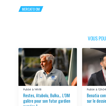
MERCATO OM
VOUS POUR
Publié à 14h18
Publié à 12h0
Restes, Atubolu, Bulka… L’OM
Benatia con
galère pour son futur gardien
sur le doss