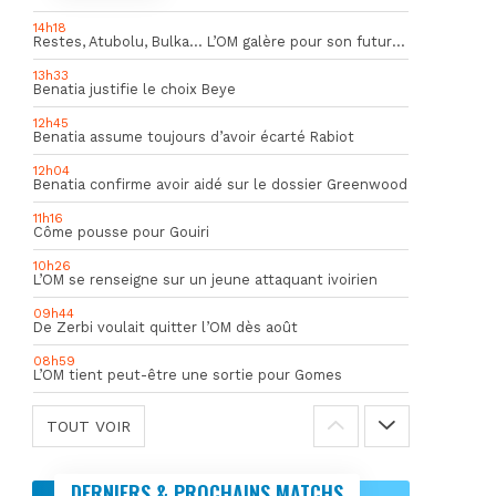
14h18
Restes, Atubolu, Bulka… L’OM galère pour son futur gardien numéro 1
13h33
Benatia justifie le choix Beye
12h45
Benatia assume toujours d’avoir écarté Rabiot
12h04
Benatia confirme avoir aidé sur le dossier Greenwood
11h16
Côme pousse pour Gouiri
10h26
L’OM se renseigne sur un jeune attaquant ivoirien
09h44
De Zerbi voulait quitter l’OM dès août
08h59
L’OM tient peut-être une sortie pour Gomes
TOUT VOIR
DERNIERS & PROCHAINS MATCHS