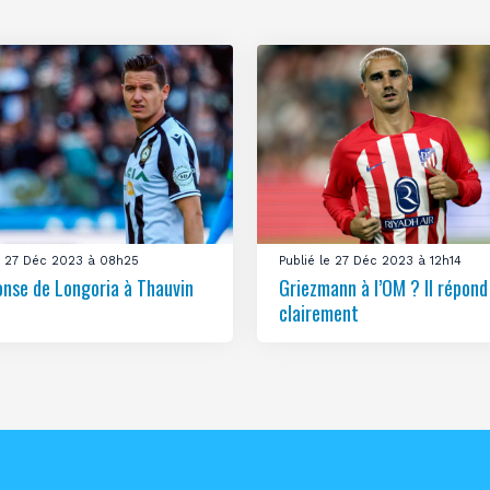
le 27 Déc 2023 à 08h25
Publié le 27 Déc 2023 à 12h14
onse de Longoria à Thauvin
Griezmann à l’OM ? Il répond
clairement