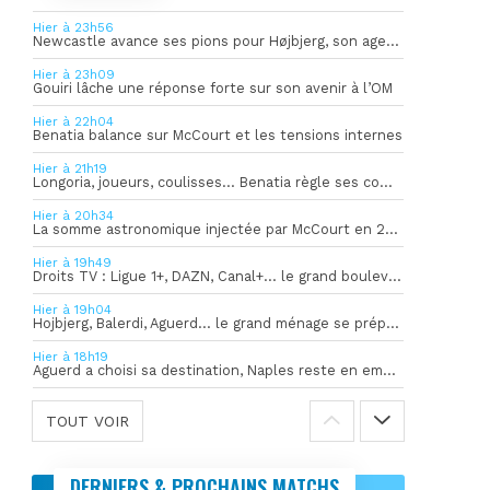
Hier à 23h56
Newcastle avance ses pions pour Højbjerg, son agent sort du silence
Hier à 23h09
Gouiri lâche une réponse forte sur son avenir à l’OM
Hier à 22h04
Benatia balance sur McCourt et les tensions internes
Hier à 21h19
Longoria, joueurs, coulisses… Benatia règle ses comptes !
Hier à 20h34
La somme astronomique injectée par McCourt en 2026 pour soutenir l’OM
Hier à 19h49
Droits TV : Ligue 1+, DAZN, Canal+… le grand bouleversement
Hier à 19h04
Hojbjerg, Balerdi, Aguerd… le grand ménage se prépare
Hier à 18h19
Aguerd a choisi sa destination, Naples reste en embuscade
TOUT VOIR
DERNIERS & PROCHAINS MATCHS