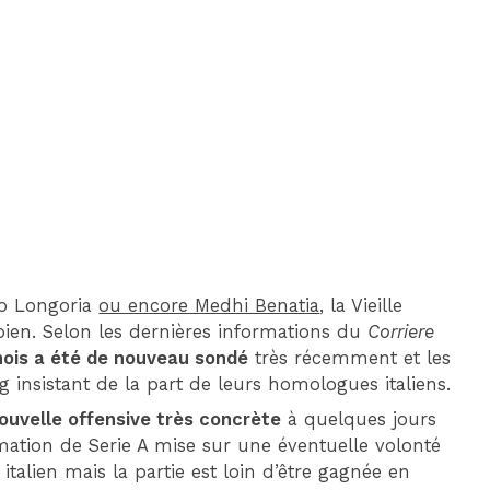
DIM 30 AOÛT
20H45
MONACO
MARSEILLE
lo Longoria
ou encore Medhi Benatia
, la Vieille
pien. Selon les dernières informations du
Corriere
anois a été de nouveau sondé
très récemment et les
ng insistant de la part de leurs homologues italiens.
ouvelle offensive très concrète
à quelques jours
mation de Serie A mise sur une éventuelle volonté
talien mais la partie est loin d’être gagnée en