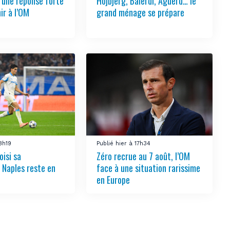
e une réponse forte
Hojbjerg, Balerdi, Aguerd… le
ir à l’OM
grand ménage se prépare
18h19
Publié hier à 17h34
oisi sa
Zéro recrue au 7 août, l’OM
, Naples reste en
face à une situation rarissime
en Europe