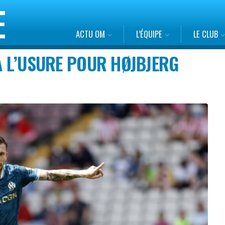
ACTU OM
L’ÉQUIPE
LE CLUB
 À L’USURE POUR HØJBJERG