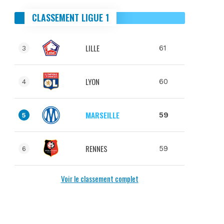
CLASSEMENT LIGUE 1
LILLE
61
3
LYON
60
4
MARSEILLE
59
5
RENNES
59
6
Voir le classement complet