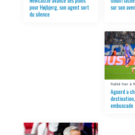
Newcastle avance ses pions
Gouiri lâch
pour Højbjerg, son agent sort
sur son aven
du silence
Publié hier à 
Aguerd a ch
destination
embuscade