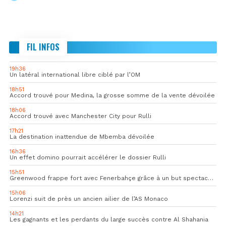
FIL INFOS
19h36
Un latéral international libre ciblé par l’OM
18h51
Accord trouvé pour Medina, la grosse somme de la vente dévoilée
18h06
Accord trouvé avec Manchester City pour Rulli
17h21
La destination inattendue de Mbemba dévoilée
16h36
Un effet domino pourrait accélérer le dossier Rulli
15h51
Greenwood frappe fort avec Fenerbahçe grâce à un but spectaculaire
15h06
Lorenzi suit de près un ancien ailier de l’AS Monaco
14h21
Les gagnants et les perdants du large succès contre Al Shahania