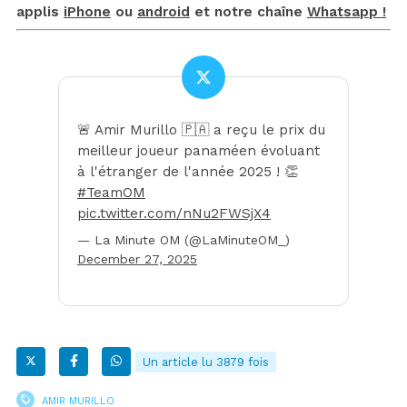
applis
iPhone
ou
android
et notre chaîne
Whatsapp !
🚨 Amir Murillo 🇵🇦 a reçu le prix du
meilleur joueur panaméen évoluant
à l'étranger de l'année 2025 ! 👏
#TeamOM
pic.twitter.com/nNu2FWSjX4
— La Minute OM (@LaMinuteOM_)
December 27, 2025
Un article lu 3879 fois
AMIR MURILLO