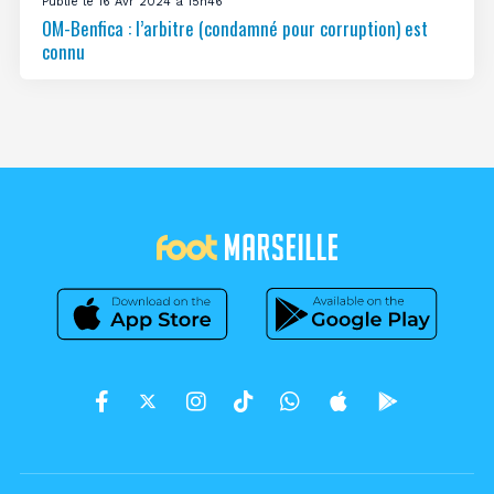
Publié le 16 Avr 2024 à 15h46
OM-Benfica : l’arbitre (condamné pour corruption) est
connu