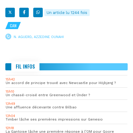
Un article lu 1244 fois
CAN
N. AGUERD
,
AZZEDINE OUNAHI
FIL INFOS
15h42
Un accord de principe trouvé avec Newcastle pour Höjbjerg ?
15h10
Un chassé-croisé entre Greenwood et Ünder ?
13h49
Une affluence décevante contre Bilbao
13h04
Timber lâche ses premières impressions sur Genesio
12h18
La Gantoise lâche une première réponse à l’OM pour Goore