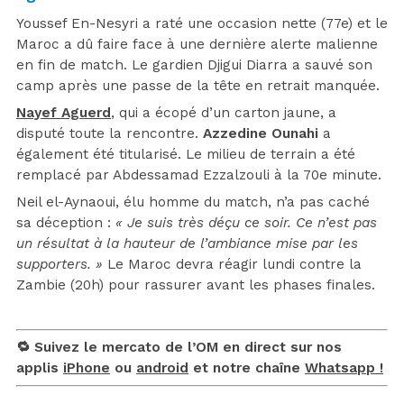
Youssef En-Nesyri a raté une occasion nette (77e) et le
Maroc a dû faire face à une dernière alerte malienne
en fin de match. Le gardien Djigui Diarra a sauvé son
camp après une passe de la tête en retrait manquée.
Nayef Aguerd
, qui a écopé d’un carton jaune, a
disputé toute la rencontre.
Azzedine Ounahi
a
également été titularisé. Le milieu de terrain a été
remplacé par Abdessamad Ezzalzouli à la 70e minute.
Neil el-Aynaoui, élu homme du match, n’a pas caché
sa déception :
« Je suis très déçu ce soir. Ce n’est pas
un résultat à la hauteur de l’ambiance mise par les
supporters. »
Le Maroc devra réagir lundi contre la
Zambie (20h) pour rassurer avant les phases finales.
🔁 Suivez le mercato de l’OM en direct sur nos
applis
iPhone
ou
android
et notre chaîne
Whatsapp !