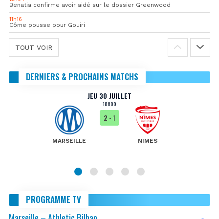
Benatia confirme avoir aidé sur le dossier Greenwood
11h16
Côme pousse pour Gouiri
TOUT VOIR
DERNIERS & PROCHAINS MATCHS
JEU 30 JUILLET
18H00
2
- 1
MARSEILLE
NIMES
PROGRAMME TV
Marseille – Athletic Bilbao