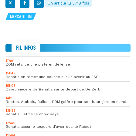
Un article lu 5718 fois
MERCATO OM
FIL INFOS
17h01
L’OM relance une piste en défense
15h49
Benatia en remet une couche sur un avenir au PSG
15h03
L’aveu sincère de Benatia sur le départ de De Zerbi
14h18
Restes, Atubolu, Bulka… L’OM galère pour son futur gardien numéro 1
13h33
Benatia justifie le choix Beye
12h45
Benatia assume toujours d’avoir écarté Rabiot
12h04