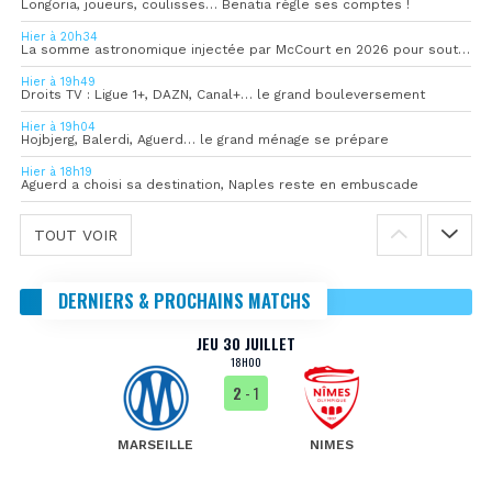
Longoria, joueurs, coulisses… Benatia règle ses comptes !
Hier à 20h34
La somme astronomique injectée par McCourt en 2026 pour soutenir l’OM
Hier à 19h49
Droits TV : Ligue 1+, DAZN, Canal+… le grand bouleversement
Hier à 19h04
Hojbjerg, Balerdi, Aguerd… le grand ménage se prépare
Hier à 18h19
Aguerd a choisi sa destination, Naples reste en embuscade
TOUT VOIR
DERNIERS & PROCHAINS MATCHS
JEU 30 JUILLET
18H00
2
- 1
MARSEILLE
NIMES