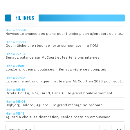
FIL INFOS
Hier à 23h56
Newcastle avance ses pions pour Højbjerg, son agent sort du silence
Hier à 23h09
Gouiri lâche une réponse forte sur son avenir à l’OM
Hier à 22h04
Benatia balance sur McCourt et les tensions internes
Hier à 21h19
Longoria, joueurs, coulisses… Benatia règle ses comptes !
Hier à 20h34
La somme astronomique injectée par McCourt en 2026 pour soutenir l’OM
Hier à 19h49
Droits TV : Ligue 1+, DAZN, Canal+… le grand bouleversement
Hier à 19h04
Hojbjerg, Balerdi, Aguerd… le grand ménage se prépare
Hier à 18h19
Aguerd a choisi sa destination, Naples reste en embuscade