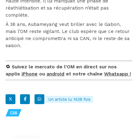
haute intensité. Il lui manquait une phase de
réathlétisation et sa récupération n’était pas
complète.
À 36 ans, Aubameyang veut briller avec le Gabon,
mais l’OM reste vigilant. Le club espère que ce retour
anticipé ne compromettra ni sa CAN, ni le reste de sa
saison.
🔁 Suivez le mercato de l’OM en direct sur nos
applis
iPhone
ou
android
et notre chaîne
Whatsapp !
Un article lu 1438 fois
CAN