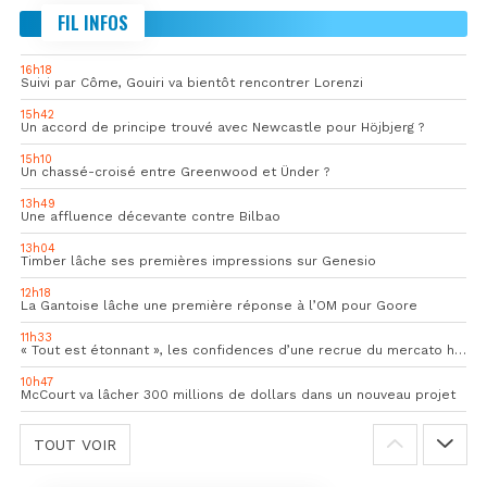
FIL INFOS
16h18
Suivi par Côme, Gouiri va bientôt rencontrer Lorenzi
15h42
Un accord de principe trouvé avec Newcastle pour Höjbjerg ?
15h10
Un chassé-croisé entre Greenwood et Ünder ?
13h49
Une affluence décevante contre Bilbao
13h04
Timber lâche ses premières impressions sur Genesio
12h18
La Gantoise lâche une première réponse à l’OM pour Goore
11h33
« Tout est étonnant », les confidences d’une recrue du mercato hivernal de l’OM
10h47
McCourt va lâcher 300 millions de dollars dans un nouveau projet
TOUT VOIR