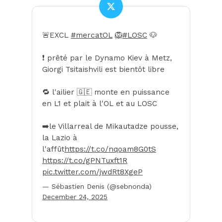
🚨EXCL
#mercatOL
🦁
#LOSC
🐶
❗️ prêté par le Dynamo Kiev à Metz,
Giorgi Tsitaishvili est bientôt libre
🔁 l'ailier 🇬🇪 monte en puissance
en L1 et plait à l'OL et au LOSC
➡️le Villarreal de Mikautadze pousse,
la Lazio à
l'affût
https://t.co/nqoam8G0tS
https://t.co/gPNTuxft1R
pic.twitter.com/jwdRt8XgeP
— Sébastien Denis (@sebnonda)
December 24, 2025