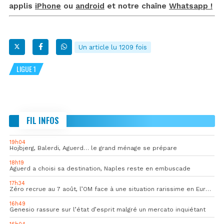
applis
iPhone
ou
android
et notre chaîne
Whatsapp !
Un article lu 1209 fois
LIGUE 1
FIL INFOS
19h04
Hojbjerg, Balerdi, Aguerd… le grand ménage se prépare
18h19
Aguerd a choisi sa destination, Naples reste en embuscade
17h34
Zéro recrue au 7 août, l’OM face à une situation rarissime en Europe
16h49
Genesio rassure sur l’état d’esprit malgré un mercato inquiétant