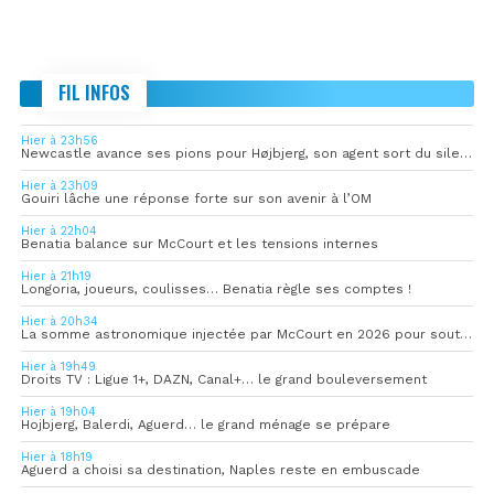
FIL INFOS
Hier à 23h56
Newcastle avance ses pions pour Højbjerg, son agent sort du silence
Hier à 23h09
Gouiri lâche une réponse forte sur son avenir à l’OM
Hier à 22h04
Benatia balance sur McCourt et les tensions internes
Hier à 21h19
Longoria, joueurs, coulisses… Benatia règle ses comptes !
Hier à 20h34
La somme astronomique injectée par McCourt en 2026 pour soutenir l’OM
Hier à 19h49
Droits TV : Ligue 1+, DAZN, Canal+… le grand bouleversement
Hier à 19h04
Hojbjerg, Balerdi, Aguerd… le grand ménage se prépare
Hier à 18h19
Aguerd a choisi sa destination, Naples reste en embuscade