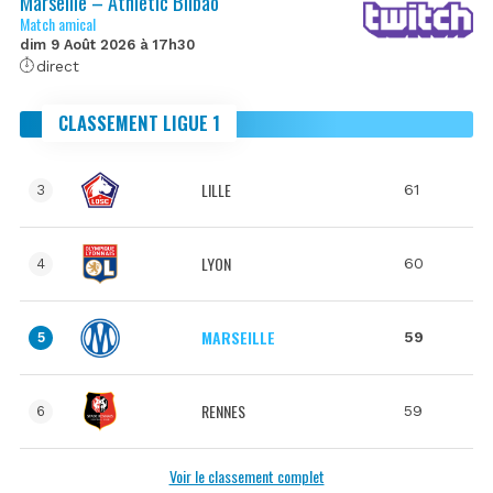
Marseille – Athletic Bilbao
Match amical
dim 9 Août 2026 à 17h30
direct
CLASSEMENT LIGUE 1
LILLE
61
3
LYON
60
4
MARSEILLE
59
5
RENNES
59
6
Voir le classement complet