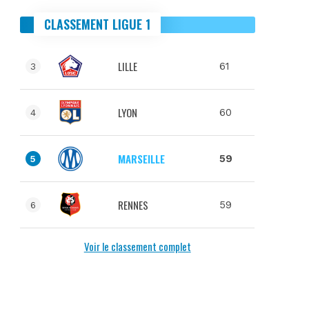
CLASSEMENT LIGUE 1
LILLE
61
3
LYON
60
4
MARSEILLE
59
5
RENNES
59
6
Voir le classement complet