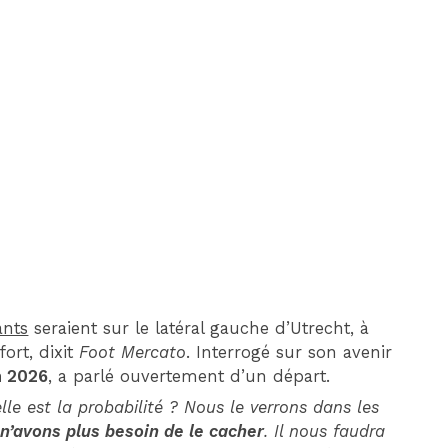
DIM 30 AOÛT
20H45
MONACO
MARSEILLE
ants
seraient sur le latéral gauche d’Utrecht, à
ort, dixit
Foot Mercato
. Interrogé sur son avenir
n 2026
, a parlé ouvertement d’un départ.
elle est la probabilité ? Nous le verrons dans les
 n’avons plus besoin de le cacher
. Il nous faudra