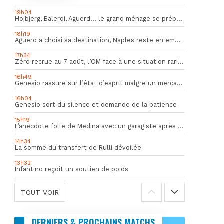
19h04
Hojbjerg, Balerdi, Aguerd… le grand ménage se prépare
18h19
Aguerd a choisi sa destination, Naples reste en embuscade
17h34
Zéro recrue au 7 août, l’OM face à une situation rarissime en Europe
16h49
Genesio rassure sur l’état d’esprit malgré un mercato inquiétant
16h04
Genesio sort du silence et demande de la patience
15h19
L’anecdote folle de Medina avec un garagiste après le Mondial
14h34
La somme du transfert de Rulli dévoilée
13h32
Infantino reçoit un soutien de poids
TOUT VOIR
DERNIERS & PROCHAINS MATCHS