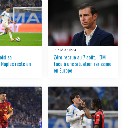
Publié à 17h34
oisi sa
Zéro recrue au 7 août, l’OM
, Naples reste en
face à une situation rarissime
en Europe