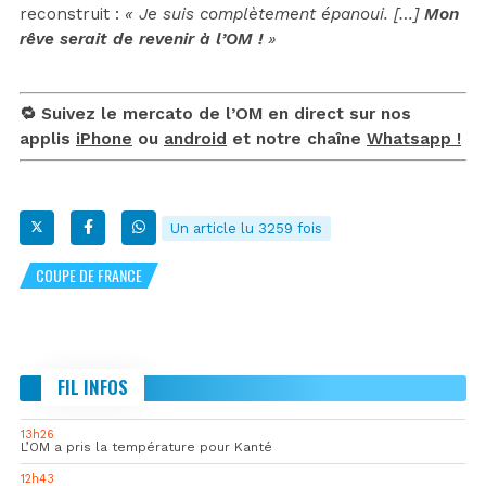
reconstruit :
« Je suis complètement épanoui. […]
Mon
rêve serait de revenir à l’OM !
»
🔁 Suivez le mercato de l’OM en direct sur nos
applis
iPhone
ou
android
et notre chaîne
Whatsapp !
Un article lu 3259 fois
COUPE DE FRANCE
FIL INFOS
13h26
L’OM a pris la température pour Kanté
12h43