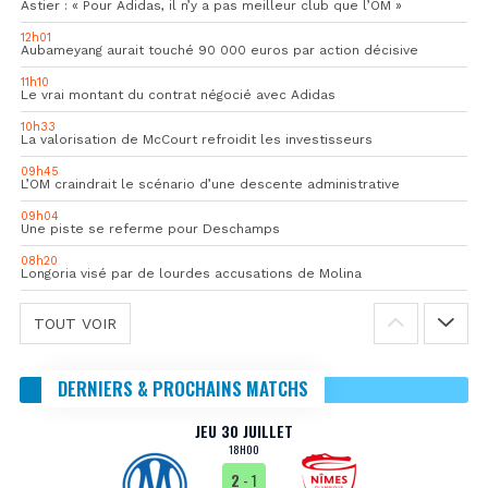
Astier : « Pour Adidas, il n’y a pas meilleur club que l’OM »
12h01
Aubameyang aurait touché 90 000 euros par action décisive
11h10
Le vrai montant du contrat négocié avec Adidas
10h33
La valorisation de McCourt refroidit les investisseurs
09h45
L’OM craindrait le scénario d’une descente administrative
09h04
Une piste se referme pour Deschamps
08h20
Longoria visé par de lourdes accusations de Molina
TOUT VOIR
DERNIERS & PROCHAINS MATCHS
JEU 30 JUILLET
18H00
2
- 1