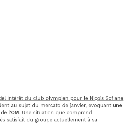
DIM 30 AOÛT
20H45
MONACO
MARSEILLE
iel intérêt du club olympien pour le Niçois Sofiane
udent au sujet du mercato de janvier, évoquant
une
 de l’OM
. Une situation que comprend
ès satisfait du groupe actuellement à sa