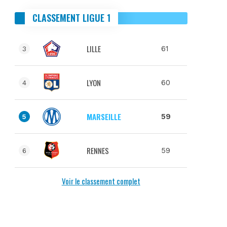
CLASSEMENT LIGUE 1
LILLE
61
3
LYON
60
4
MARSEILLE
59
5
RENNES
59
6
Voir le classement complet