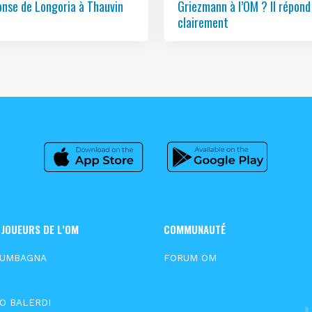
onse de Longoria à Thauvin
Griezmann à l’OM ? Il répond
clairement
 JOUEURS DE L’OM
COMMUNAUTÉ
OUMBAGNA
FORUM OM
O BALERDI