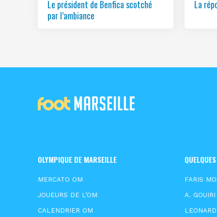
Le président de Benfica scotché
La rép
par l’ambiance
OLYMPIQUE DE MARSEILLE
QUELQUES
MERCATO OM
FARIS M
JOUEURS DE L’OM
A. GOUIRI
CALENDRIER OM
LEONARD