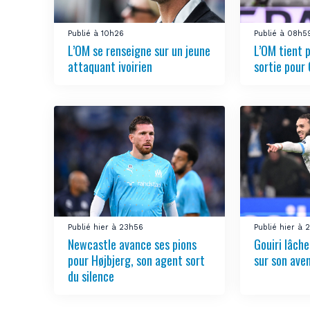
Publié à 10h26
Publié à 08h5
L’OM se renseigne sur un jeune
L’OM tient 
attaquant ivoirien
sortie pour
Publié hier à 23h56
Publié hier à
Newcastle avance ses pions
Gouiri lâch
pour Højbjerg, son agent sort
sur son aven
du silence