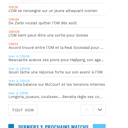
10h26
L’OM se renseigne sur un jeune attaquant ivoirien
09h44
De Zerbi voulait quitter l’OM dès août
08h59
L’OM tient peut-être une sortie pour Gomes
08h13
Accord trouvé entre l’OM et la Real Sociedad pour Aguerd
Hier à 23h56
Newcastle avance ses pions pour Højbjerg, son agent sort du silence
Hier à 23h09
Gouiri lâche une réponse forte sur son avenir à l’OM
Hier à 22h04
Benatia balance sur McCourt et les tensions internes
Hier à 21h19
Longoria, joueurs, coulisses… Benatia règle ses comptes !
TOUT VOIR
DERNIERS & PROCHAINS MATCHS