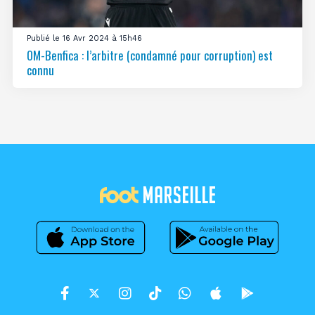
Publié le 16 Avr 2024 à 15h46
OM-Benfica : l’arbitre (condamné pour corruption) est
connu