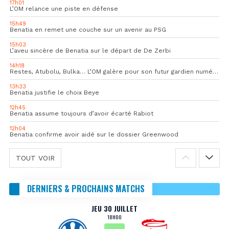
17h01
L’OM relance une piste en défense
15h49
Benatia en remet une couche sur un avenir au PSG
15h03
L’aveu sincère de Benatia sur le départ de De Zerbi
14h18
Restes, Atubolu, Bulka… L’OM galère pour son futur gardien numéro 1
13h33
Benatia justifie le choix Beye
12h45
Benatia assume toujours d’avoir écarté Rabiot
12h04
Benatia confirme avoir aidé sur le dossier Greenwood
TOUT VOIR
DERNIERS & PROCHAINS MATCHS
JEU 30 JUILLET
18H00