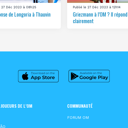
le 27 Déc 2023 à 08h25
Publié le 27 Déc 2023 à 12h14
onse de Longoria à Thauvin
Griezmann à l’OM ? Il répond
clairement
 JOUEURS DE L’OM
COMMUNAUTÉ
S
FORUM OM
XÃO