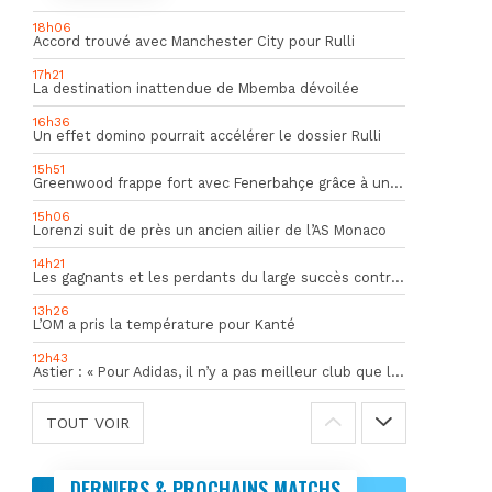
18h06
Accord trouvé avec Manchester City pour Rulli
17h21
La destination inattendue de Mbemba dévoilée
16h36
Un effet domino pourrait accélérer le dossier Rulli
15h51
Greenwood frappe fort avec Fenerbahçe grâce à un but spectaculaire
15h06
Lorenzi suit de près un ancien ailier de l’AS Monaco
14h21
Les gagnants et les perdants du large succès contre Al Shahania
13h26
L’OM a pris la température pour Kanté
12h43
Astier : « Pour Adidas, il n’y a pas meilleur club que l’OM »
TOUT VOIR
DERNIERS & PROCHAINS MATCHS