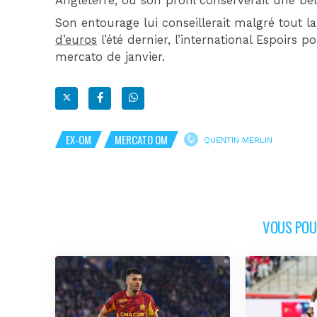
Angleterre, où son profil conserverait une bel
Son entourage lui conseillerait malgré tout 
d’euros
l’été dernier, l’international Espoirs 
mercato de janvier.
EX-OM
MERCATO OM
QUENTIN MERLIN
VOUS POUR