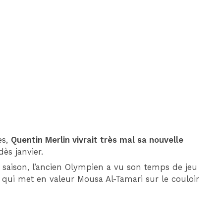
DIM 30 AOÛT
20H45
MONACO
MARSEILLE
es,
Quentin Merlin vivrait très mal sa nouvelle
ès janvier.
a saison, l’ancien Olympien a vu son temps de jeu
qui met en valeur Mousa Al-Tamari sur le couloir