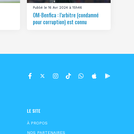
Publié le 16 Avr 2024 à 15h46
OM-Benfica : l’arbitre (condamné
pour corruption) est connu
LE SITE
À PROPOS
NOS PARTENAIRES