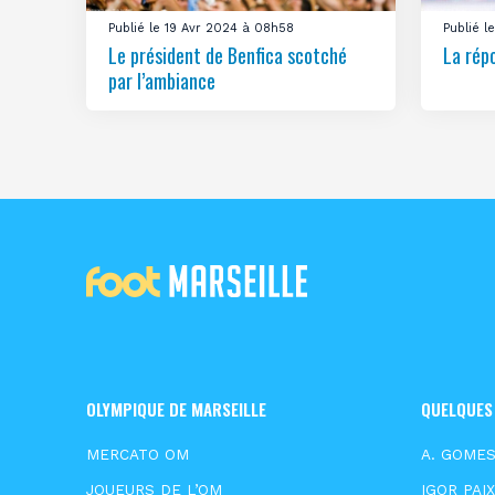
Publié le 19 Avr 2024 à 08h58
Publié 
Le président de Benfica scotché
La rép
par l’ambiance
OLYMPIQUE DE MARSEILLE
QUELQUES
MERCATO OM
A. GOME
JOUEURS DE L’OM
IGOR PAI