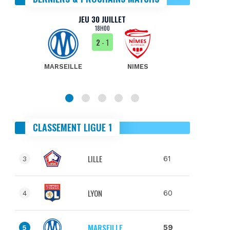
JEU 30 JUILLET
18H00
2
- 1
MARSEILLE
NIMES
MA
CLASSEMENT LIGUE 1
LILLE
61
3
LYON
60
4
MARSEILLE
59
5