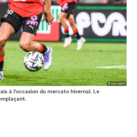
© Icon Sport
ais à l’occasion du mercato hivernal. Le
remplaçant.