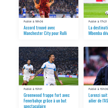
Publié à 18h06
Publié à 17h21
Accord trouvé avec
La destinat
Manchester City pour Rulli
Mbemba dév
Publié à 15h51
Publié à 15h0
Greenwood frappe fort avec
Lorenzi suit
Fenerbahçe grâce à un but
ailier de l’
spectaculaire