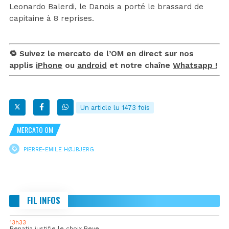
Leonardo Balerdi, le Danois a porté le brassard de
capitaine à 8 reprises.
🔁 Suivez le mercato de l’OM en direct sur nos
applis
iPhone
ou
android
et notre chaîne
Whatsapp !
Un article lu 1473 fois
MERCATO OM
PIERRE-EMILE HØJBJERG
FIL INFOS
13h33
Benatia justifie le choix Beye