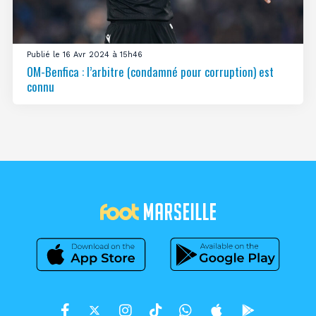
Publié le 16 Avr 2024 à 15h46
OM-Benfica : l’arbitre (condamné pour corruption) est
connu