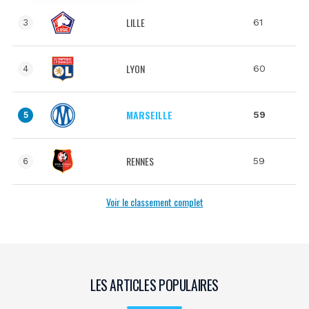
LILLE
61
3
LYON
60
4
MARSEILLE
59
5
RENNES
59
6
Voir le classement complet
LES ARTICLES POPULAIRES