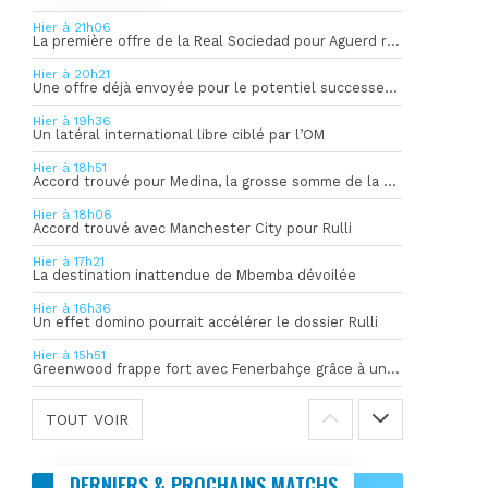
Hier à 21h06
La première offre de la Real Sociedad pour Aguerd refusée par l’OM
Hier à 20h21
Une offre déjà envoyée pour le potentiel successeur de Rulli
Hier à 19h36
Un latéral international libre ciblé par l’OM
Hier à 18h51
Accord trouvé pour Medina, la grosse somme de la vente dévoilée
Hier à 18h06
Accord trouvé avec Manchester City pour Rulli
Hier à 17h21
La destination inattendue de Mbemba dévoilée
Hier à 16h36
Un effet domino pourrait accélérer le dossier Rulli
Hier à 15h51
Greenwood frappe fort avec Fenerbahçe grâce à un but spectaculaire
TOUT VOIR
DERNIERS & PROCHAINS MATCHS