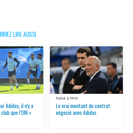
RIEZ LIRE AUSSI
Publié à 11h10
ur Adidas, il n’y a
Le vrai montant du contrat
 club que l’OM »
négocié avec Adidas