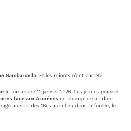
DIM 30 AOÛT
20H45
MONACO
MARSEILLE
upe Gambardella
. Et les minots n’ont pas été
ce
le dimanche 11 janvier 2026. Les jeunes pousses
toires face aux Azuréens
en championnat, dont
tirage au sort des 16es aura lieu dans la foulée, le