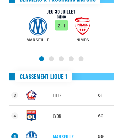
JEU 30 JUILLET
18H00
2
- 1
MARSEILLE
NIMES
MA
CLASSEMENT LIGUE 1
LILLE
61
3
LYON
60
4
MARSEILLE
59
5