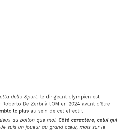
DIM 30 AOÛT
20H45
MONACO
MARSEILLE
etta dello Sport
, le dirigeant olympien est
ir Roberto De Zerbi à l’OM
en 2024 avant d’être
emble le plus
au sein de cet effectif.
 mieux au ballon que moi.
Côté caractère, celui qui
Je suis un joueur au grand cœur, mais sur le