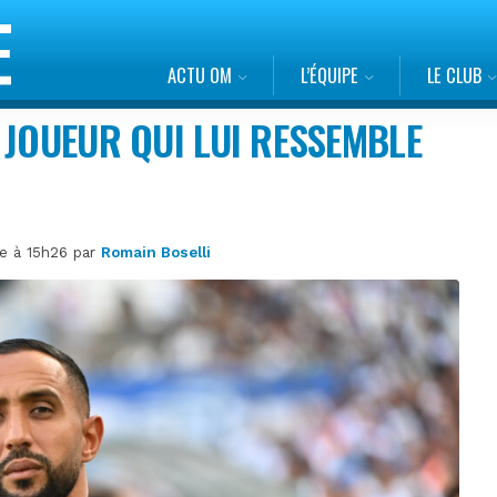
ACTU OM
L’ÉQUIPE
LE CLUB
 JOUEUR QUI LUI RESSEMBLE
re à 15h26 par
Romain Boselli