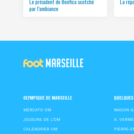
Le président de Benfica scotché
La rép
par l’ambiance
OLYMPIQUE DE MARSEILLE
QUELQUES
MERCATO OM
MASON 
JOUEURS DE L’OM
A. VERM
CALENDRIER OM
PIERRE-E