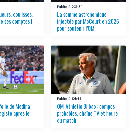
Publié à 20h34
ueurs, coulisses…
La somme astronomique
le ses comptes !
injectée par McCourt en 2026
pour soutenir l’OM
Publié à 12h44
folle de Medina
OM-Athletic Bilbao : compos
agiste après le
probables, chaîne TV et heure
du match