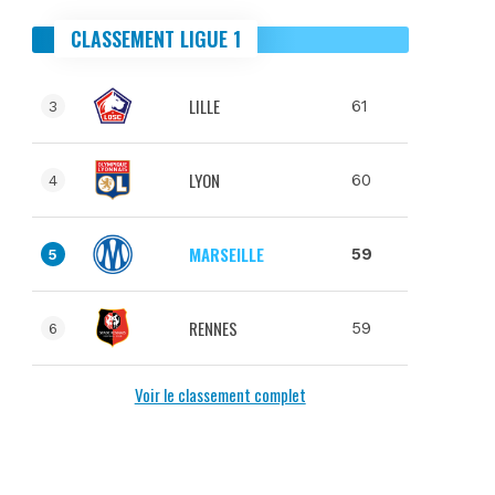
CLASSEMENT LIGUE 1
LILLE
61
3
LYON
60
4
MARSEILLE
59
5
RENNES
59
6
Voir le classement complet