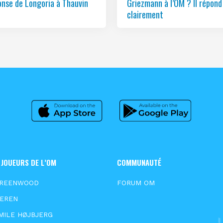
onse de Longoria à Thauvin
Griezmann à l’OM ? Il répond
clairement
 JOUEURS DE L’OM
COMMUNAUTÉ
GREENWOOD
FORUM OM
EEREN
MILE HØJBJERG