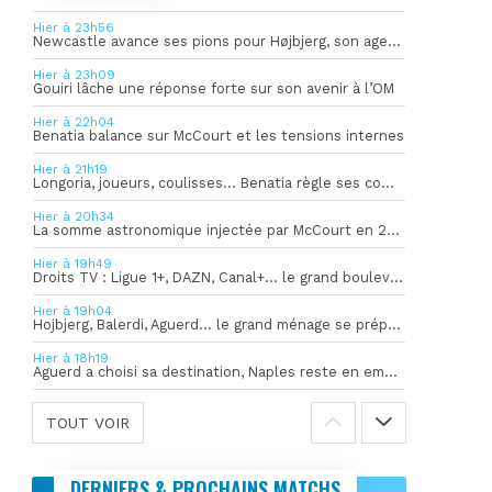
Hier à 23h56
Newcastle avance ses pions pour Højbjerg, son agent sort du silence
Hier à 23h09
Gouiri lâche une réponse forte sur son avenir à l’OM
Hier à 22h04
Benatia balance sur McCourt et les tensions internes
Hier à 21h19
Longoria, joueurs, coulisses… Benatia règle ses comptes !
Hier à 20h34
La somme astronomique injectée par McCourt en 2026 pour soutenir l’OM
Hier à 19h49
Droits TV : Ligue 1+, DAZN, Canal+… le grand bouleversement
Hier à 19h04
Hojbjerg, Balerdi, Aguerd… le grand ménage se prépare
Hier à 18h19
Aguerd a choisi sa destination, Naples reste en embuscade
TOUT VOIR
DERNIERS & PROCHAINS MATCHS