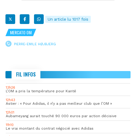
Un article lu 1017 fois
MERCATO OM
PIERRE-EMILE HØJBJERG
FIL INFOS
13h26
L’OM a pris la température pour Kanté
12h43
Astier : « Pour Adidas, il n’y a pas meilleur club que l’OM »
12h01
Aubameyang aurait touché 90 000 euros par action décisive
11h10
Le vrai montant du contrat négocié avec Adidas