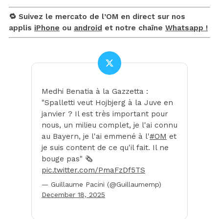
🔁 Suivez le mercato de l’OM en direct sur nos
applis
iPhone
ou
android
et notre chaîne
Whatsapp !
Medhi Benatia à la Gazzetta :
"Spalletti veut Hojbjerg à la Juve en
janvier ? Il est très important pour
nous, un milieu complet, je l'ai connu
au Bayern, je l'ai emmené à l'
#OM
et
je suis content de ce qu'il fait. Il ne
bouge pas" 🗞️
pic.twitter.com/PmaFzDf5TS
— Guillaume Pacini (@Guillaumemp)
December 18, 2025