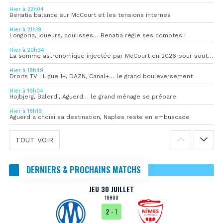
Hier à 22h04
Benatia balance sur McCourt et les tensions internes
Hier à 21h19
Longoria, joueurs, coulisses… Benatia règle ses comptes !
Hier à 20h34
La somme astronomique injectée par McCourt en 2026 pour soutenir l’OM
Hier à 19h49
Droits TV : Ligue 1+, DAZN, Canal+… le grand bouleversement
Hier à 19h04
Hojbjerg, Balerdi, Aguerd… le grand ménage se prépare
Hier à 18h19
Aguerd a choisi sa destination, Naples reste en embuscade
TOUT VOIR
DERNIERS & PROCHAINS MATCHS
JEU 30 JUILLET
18H00
2
- 1