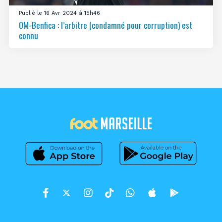
Publié le 16 Avr 2024 à 15h46
OM-Benfica : l’arbitre (condamné pour corruption) est
connu