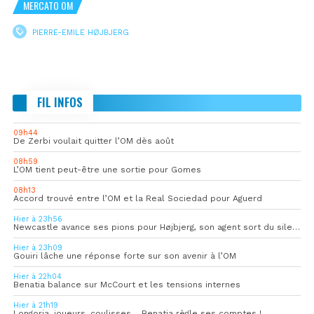
MERCATO OM
PIERRE-EMILE HØJBJERG
FIL INFOS
09h44
De Zerbi voulait quitter l’OM dès août
08h59
L’OM tient peut-être une sortie pour Gomes
08h13
Accord trouvé entre l’OM et la Real Sociedad pour Aguerd
Hier à 23h56
Newcastle avance ses pions pour Højbjerg, son agent sort du silence
Hier à 23h09
Gouiri lâche une réponse forte sur son avenir à l’OM
Hier à 22h04
Benatia balance sur McCourt et les tensions internes
Hier à 21h19
Longoria, joueurs, coulisses… Benatia règle ses comptes !