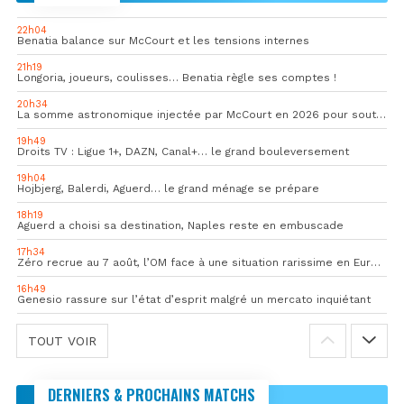
22h04
Benatia balance sur McCourt et les tensions internes
21h19
Longoria, joueurs, coulisses… Benatia règle ses comptes !
20h34
La somme astronomique injectée par McCourt en 2026 pour soutenir l’OM
19h49
Droits TV : Ligue 1+, DAZN, Canal+… le grand bouleversement
19h04
Hojbjerg, Balerdi, Aguerd… le grand ménage se prépare
18h19
Aguerd a choisi sa destination, Naples reste en embuscade
17h34
Zéro recrue au 7 août, l’OM face à une situation rarissime en Europe
16h49
Genesio rassure sur l’état d’esprit malgré un mercato inquiétant
TOUT VOIR
DERNIERS & PROCHAINS MATCHS