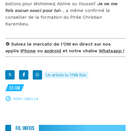
ballons pour Mohamed, Abline ou Youssef.
Je ne me
fais aucun souci pour lui
« , a même confirmé le
conseiller de la formation du Pirée Christian
Karembeu.
🔁 Suivez le mercato de l’OM en direct sur nos
applis
iPhone
ou
android
et notre chaîne
Whatsapp !
Un article lu 1786 fois
EX-OM
RÉMY CABELLA
FIL INFOS