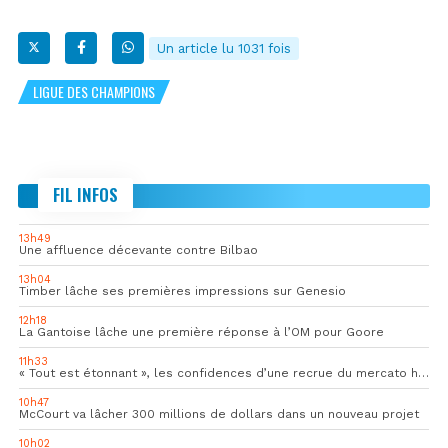
Un article lu 1031 fois
LIGUE DES CHAMPIONS
FIL INFOS
13h49
Une affluence décevante contre Bilbao
13h04
Timber lâche ses premières impressions sur Genesio
12h18
La Gantoise lâche une première réponse à l’OM pour Goore
11h33
« Tout est étonnant », les confidences d’une recrue du mercato hivernal de l’OM
10h47
McCourt va lâcher 300 millions de dollars dans un nouveau projet
10h02