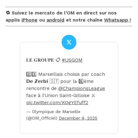
🔁 Suivez le mercato de l’OM en direct sur nos
applis
iPhone
ou
android
et notre chaîne
Whatsapp !
𝐋𝐄 𝐆𝐑𝐎𝐔𝐏𝐄 📋
#USGOM
2️⃣3️⃣ Marseillais choisis par coach
𝗗𝗲 𝗭𝗲𝗿𝗯𝗶 🇮🇹 pour la 6️⃣ème
rencontre de
@ChampionsLeague
face à l’Union Saint-Gilloise ⚔️
pic.twitter.com/KOgYEfuff2
— Olympique de Marseille
(@OM_Officiel)
December 9, 2025