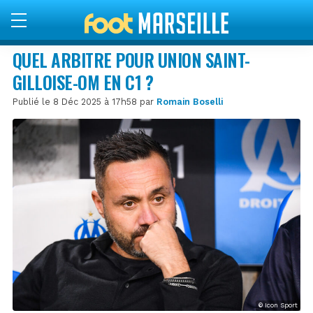
QUEL ARBITRE POUR UNION SAINT-
GILLOISE-OM EN C1 ?
Publié le 8 Déc 2025 à 17h58 par
Romain Boselli
© Icon Sport