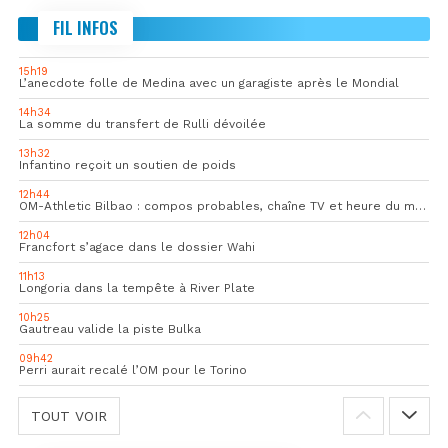
FIL INFOS
15h19
L’anecdote folle de Medina avec un garagiste après le Mondial
14h34
La somme du transfert de Rulli dévoilée
13h32
Infantino reçoit un soutien de poids
12h44
OM-Athletic Bilbao : compos probables, chaîne TV et heure du match
12h04
Francfort s’agace dans le dossier Wahi
11h13
Longoria dans la tempête à River Plate
10h25
Gautreau valide la piste Bulka
09h42
Perri aurait recalé l’OM pour le Torino
TOUT VOIR