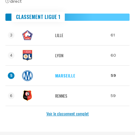
direct
CLASSEMENT LIGUE 1
LILLE
61
3
LYON
60
4
MARSEILLE
59
5
RENNES
59
6
Voir le classement complet