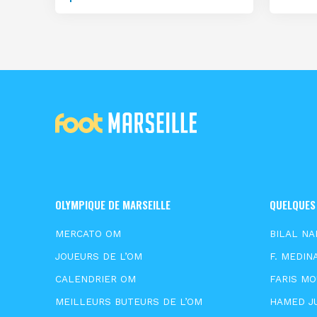
OLYMPIQUE DE MARSEILLE
QUELQUES
MERCATO OM
BILAL NA
JOUEURS DE L’OM
F. MEDIN
CALENDRIER OM
FARIS M
MEILLEURS BUTEURS DE L’OM
HAMED J