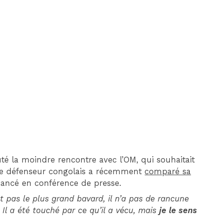
DIM 30 AOÛT
20H45
MONACO
MARSEILLE
é la moindre rencontre avec l’OM, qui souhaitait
. Le défenseur congolais a récemment
comparé sa
uancé en conférence de presse.
st pas le plus grand bavard, il n’a pas de rancune
 Il a été touché par ce qu’il a vécu, mais
je le sens