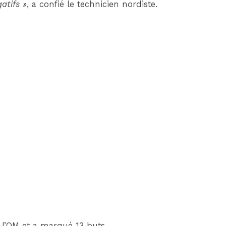
atifs »
, a confié le technicien nordiste.
l’OM et a marqué 13 buts.