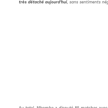
très détaché aujourd’hui
, sans sentiments nég
Au total, Mbemba a disputé 85 matches avec 