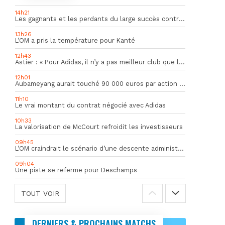
14h21
Les gagnants et les perdants du large succès contre Al Shahania
13h26
L’OM a pris la température pour Kanté
12h43
Astier : « Pour Adidas, il n’y a pas meilleur club que l’OM »
12h01
Aubameyang aurait touché 90 000 euros par action décisive
11h10
Le vrai montant du contrat négocié avec Adidas
10h33
La valorisation de McCourt refroidit les investisseurs
09h45
L’OM craindrait le scénario d’une descente administrative
09h04
Une piste se referme pour Deschamps
TOUT VOIR
DERNIERS & PROCHAINS MATCHS