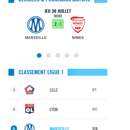
JEU 30 JUILLET
18H00
2
- 1
MARSEILLE
NIMES
MA
CLASSEMENT LIGUE 1
LILLE
61
3
LYON
60
4
MARSEILLE
59
5