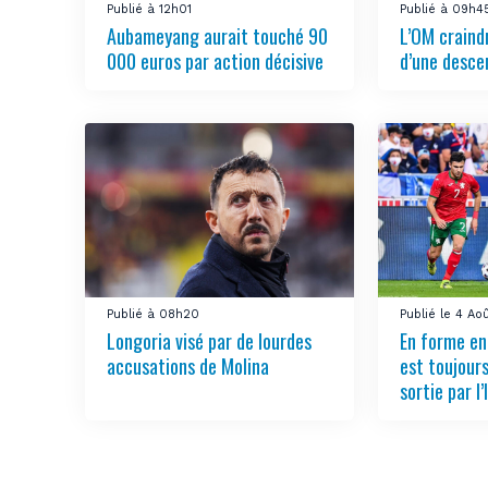
Publié à 12h01
Publié à 09h4
Aubameyang aurait touché 90
L’OM craindr
000 euros par action décisive
d’une desce
Publié à 08h20
Publié le 4 Ao
Longoria visé par de lourdes
En forme en
accusations de Molina
est toujours
sortie par l’