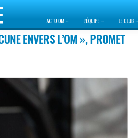
ACTU OM
L’ÉQUIPE
LE CLUB
CUNE ENVERS L’OM », PROMET