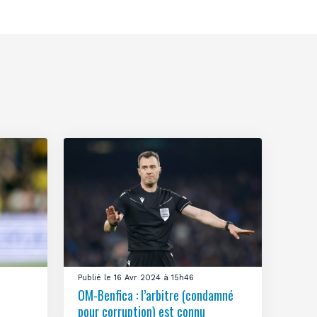
Publié le 16 Avr 2024 à 15h46
OM-Benfica : l’arbitre (condamné
pour corruption) est connu