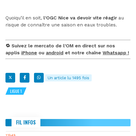
Quoiqu’il en soit,
l’OGC Nice va devoir vite réagir
au
risque de connaître une saison en eaux troubles.
🔁 Suivez le mercato de l’OM en direct sur nos
applis
iPhone
ou
android
et notre chaîne
Whatsapp !
Un article lu 1495 fois
LIGUE 1
FIL INFOS
13h49