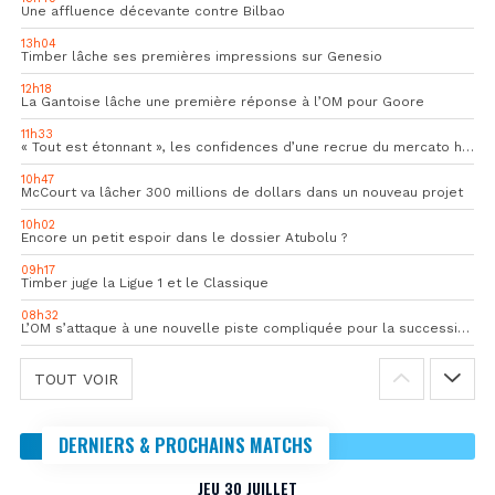
Une affluence décevante contre Bilbao
13h04
Timber lâche ses premières impressions sur Genesio
12h18
La Gantoise lâche une première réponse à l’OM pour Goore
11h33
« Tout est étonnant », les confidences d’une recrue du mercato hivernal de l’OM
10h47
McCourt va lâcher 300 millions de dollars dans un nouveau projet
10h02
Encore un petit espoir dans le dossier Atubolu ?
09h17
Timber juge la Ligue 1 et le Classique
08h32
L’OM s’attaque à une nouvelle piste compliquée pour la succession de Rulli
TOUT VOIR
DERNIERS & PROCHAINS MATCHS
JEU 30 JUILLET