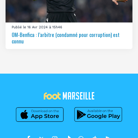
Publié le 16 Avr 2024 à 15h46
OM-Benfica : l’arbitre (condamné pour corruption) est
connu