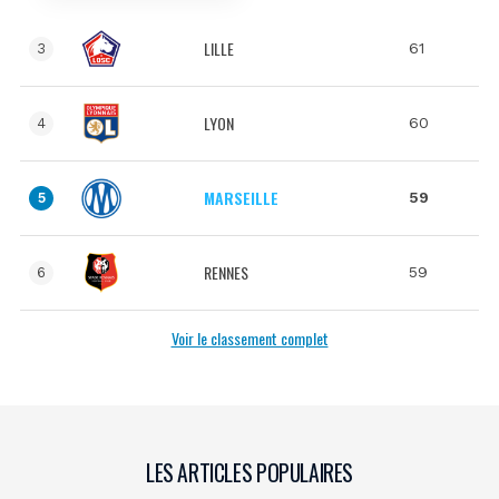
LILLE
61
3
LYON
60
4
MARSEILLE
59
5
RENNES
59
6
Voir le classement complet
LES ARTICLES POPULAIRES