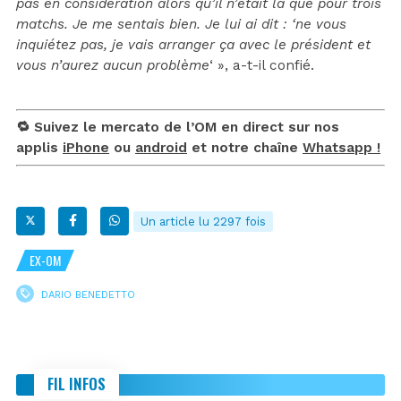
pas en considération alors qu’il n’était là que pour trois
matchs. Je me sentais bien. Je lui ai dit : ‘ne vous
inquiétez pas, je vais arranger ça avec le président et
vous n’aurez aucun problème
‘ », a-t-il confié.
🔁 Suivez le mercato de l’OM en direct sur nos
applis
iPhone
ou
android
et notre chaîne
Whatsapp !
Un article lu 2297 fois
EX-OM
DARIO BENEDETTO
FIL INFOS