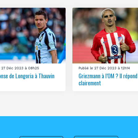
le 27 Déc 2023 à 08h25
Publié le 27 Déc 2023 à 12h14
onse de Longoria à Thauvin
Griezmann à l’OM ? Il répond
clairement