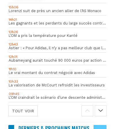
15h06
Lorenzi suit de près un ancien ailier de l’AS Monaco
14h21
Les gagnants et les perdants du large succès contre Al Shahania
13h26
L’OM a pris la température pour Kanté
12h43
Astier : « Pour Adidas, il n’y a pas meilleur club que l’OM »
12h01
Aubameyang aurait touché 90 000 euros par action décisive
11h10
Le vrai montant du contrat négocié avec Adidas
10h33
La valorisation de McCourt refroidit les investisseurs
09h45
L’OM craindrait le scénario d’une descente administrative
TOUT VOIR
DERNIERS & PROCHAINS MATCHS