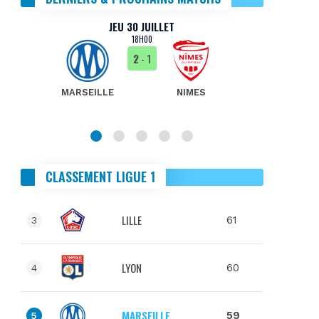
JEU 30 JUILLET
18H00
2
- 1
MARSEILLE
NIMES
MA
CLASSEMENT LIGUE 1
LILLE
61
3
LYON
60
4
MARSEILLE
59
5