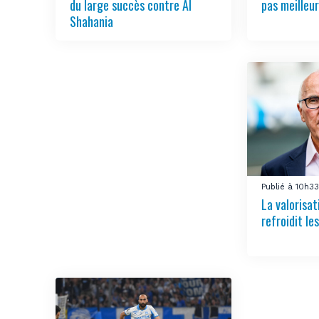
du large succès contre Al
pas meilleur
Shahania
Publié à 10h3
La valorisa
refroidit le