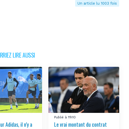
Un article lu 1003 fois
RIEZ LIRE AUSSI
Publié à 11h10
ur Adidas, il n’y a
Le vrai montant du contrat