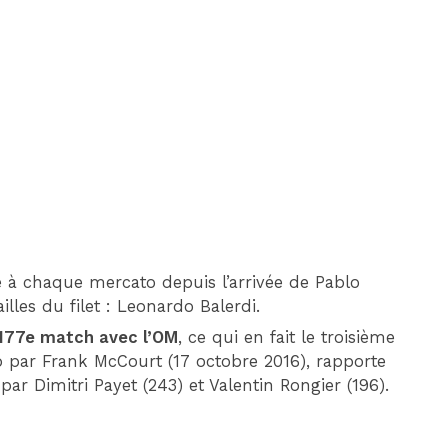
DIM 30 AOÛT
20H45
MONACO
MARSEILLE
é à chaque mercato depuis l’arrivée de Pablo
lles du filet : Leonardo Balerdi.
 177e match avec l’OM
, ce qui en fait le troisième
ub par Frank McCourt (17 octobre 2016), rapporte
par Dimitri Payet (243) et Valentin Rongier (196).