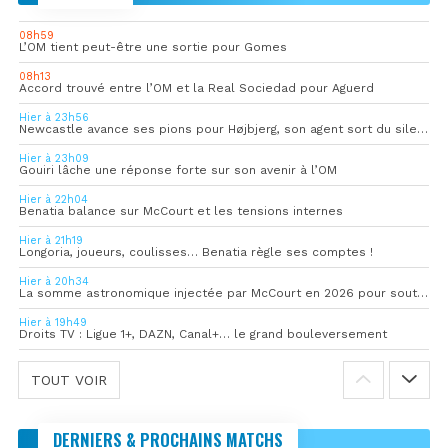
08h59
L’OM tient peut-être une sortie pour Gomes
08h13
Accord trouvé entre l’OM et la Real Sociedad pour Aguerd
Hier à 23h56
Newcastle avance ses pions pour Højbjerg, son agent sort du silence
Hier à 23h09
Gouiri lâche une réponse forte sur son avenir à l’OM
Hier à 22h04
Benatia balance sur McCourt et les tensions internes
Hier à 21h19
Longoria, joueurs, coulisses… Benatia règle ses comptes !
Hier à 20h34
La somme astronomique injectée par McCourt en 2026 pour soutenir l’OM
Hier à 19h49
Droits TV : Ligue 1+, DAZN, Canal+… le grand bouleversement
TOUT VOIR
DERNIERS & PROCHAINS MATCHS